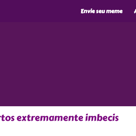
Envie seu meme
urtos extremamente imbecis