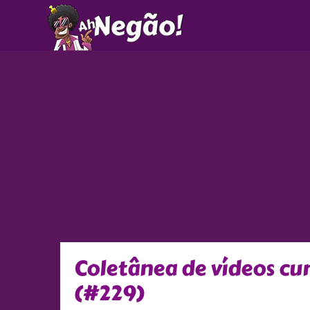
Ir
para
o
conteúdo
Coletânea de vídeos c
(#229)