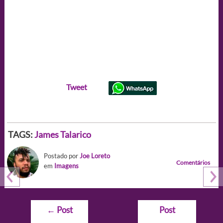
Tweet
TAGS:
James Talarico
Postado por
Joe Loreto
Comentários
em
Imagens
Navegação
←
Post
Post
de