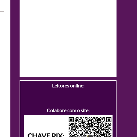
Leitores online:
Colabore com o site: