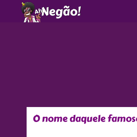
Ir
para
o
conteúdo
O nome daquele famoso