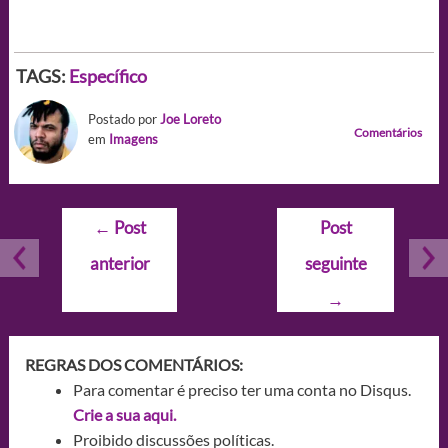
TAGS:
Específico
Postado por
Joe Loreto
Comentários
em
Imagens
Navegação
←
Post
Post
de
anterior
seguinte
Post
→
REGRAS DOS COMENTÁRIOS:
Para comentar é preciso ter uma conta no Disqus.
Crie a sua aqui.
Proibido discussões políticas.