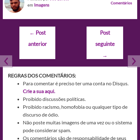
Comentários
em
Imagens
Navegação
←
Post
Post
de
anterior
seguinte
Post
→
REGRAS DOS COMENTÁRIOS:
Para comentar é preciso ter uma conta no Disqus.
Crie a sua aqui.
Proibido discussões políticas.
Proibido racismo, homofobia ou qualquer tipo de
discurso de ódio.
Não poste muitas imagens de uma vez ou o sistema
pode considerar spam.
Os comentários são de responsabilidade de seus