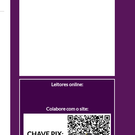
Leitores online:
Colabore com o site: