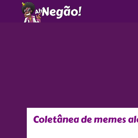
Ir
para
o
conteúdo
Coletânea de memes ale