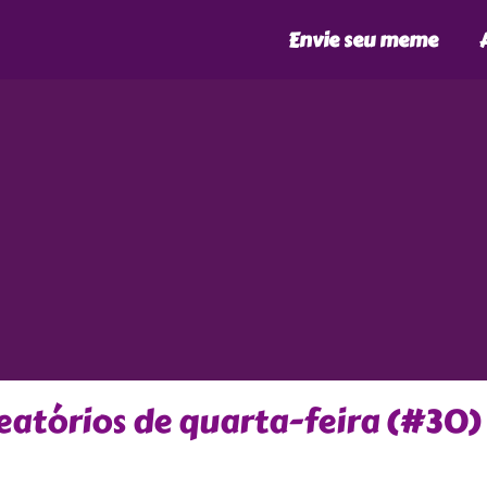
Envie seu meme
atórios de quarta-feira (#30)