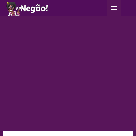
Ir
Menu
para
principa
o
conteúdo