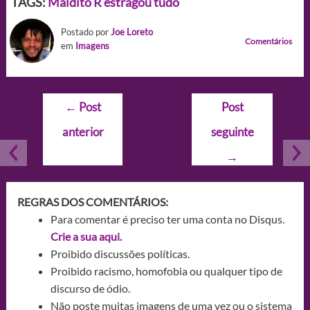
TAGS:
Maldito R estragou tudo
Postado por
Joe Loreto
Comentários
em
Imagens
Navegação
←
Post
Post
de
anterior
seguinte
Post
→
REGRAS DOS COMENTÁRIOS:
Para comentar é preciso ter uma conta no Disqus.
Crie a sua aqui.
Proibido discussões políticas.
Proibido racismo, homofobia ou qualquer tipo de
discurso de ódio.
Não poste muitas imagens de uma vez ou o sistema