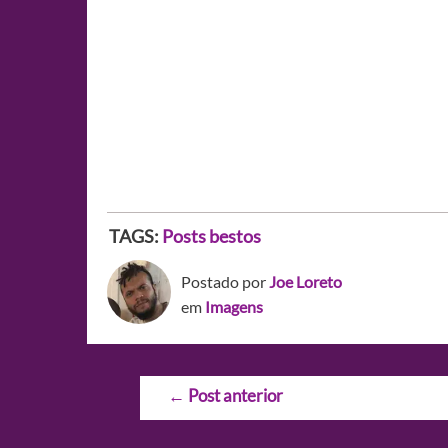
TAGS:
Posts bestos
Postado por
Joe Loreto
em
Imagens
Navegação
←
Post anterior
de
Post