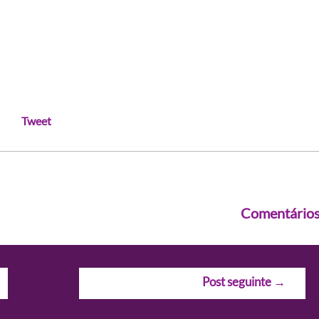
Tweet
Comentário
Post seguinte
→