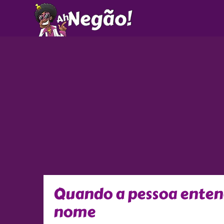
Ir
para
o
conteúdo
Quando a pessoa entend
nome