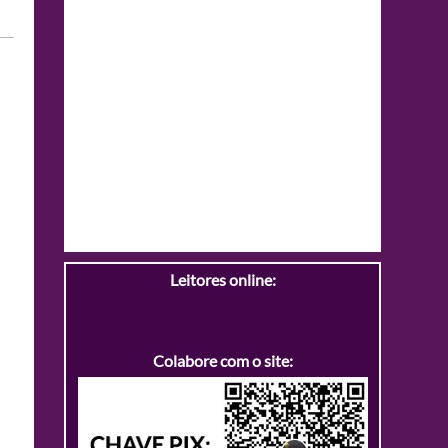
Leitores online:
Colabore com o site: