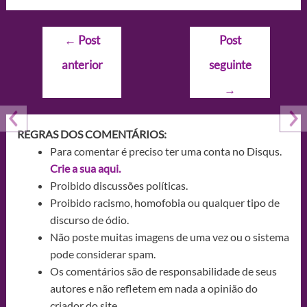
Navegação
←
Post
Post
de
anterior
seguinte
Post
→
REGRAS DOS COMENTÁRIOS:
Para comentar é preciso ter uma conta no Disqus.
Crie a sua aqui.
Proibido discussões políticas.
Proibido racismo, homofobia ou qualquer tipo de
discurso de ódio.
Não poste muitas imagens de uma vez ou o sistema
pode considerar spam.
Os comentários são de responsabilidade de seus
autores e não refletem em nada a opinião do
criador do site.