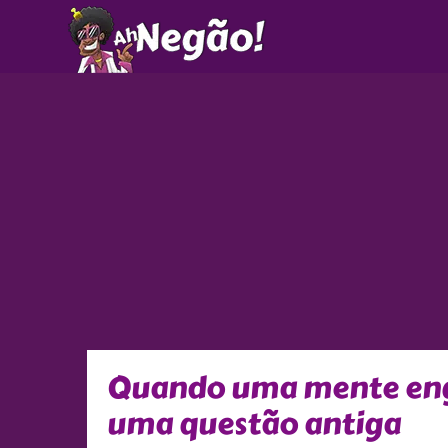
Ir
para
o
conteúdo
Quando uma mente enge
uma questão antiga