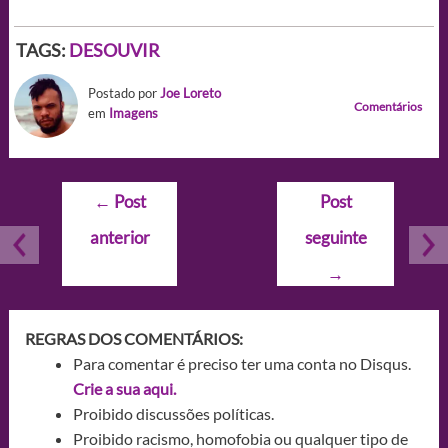
TAGS:
DESOUVIR
Postado por
Joe Loreto
Comentários
em
Imagens
Navegação
←
Post
Post
de
anterior
seguinte
Post
→
REGRAS DOS COMENTÁRIOS:
Para comentar é preciso ter uma conta no Disqus.
Crie a sua aqui.
Proibido discussões políticas.
Proibido racismo, homofobia ou qualquer tipo de