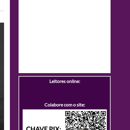
Leitores online:
Colabore com o site: