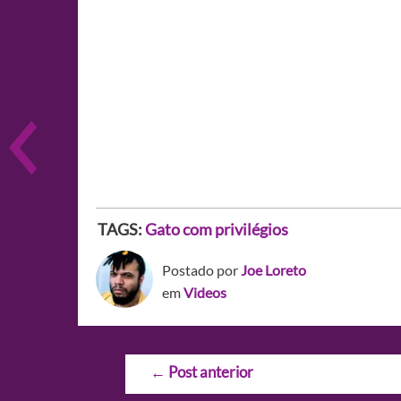
TAGS:
Gato com privilégios
Postado por
Joe Loreto
em
Videos
Navegação
←
Post anterior
de