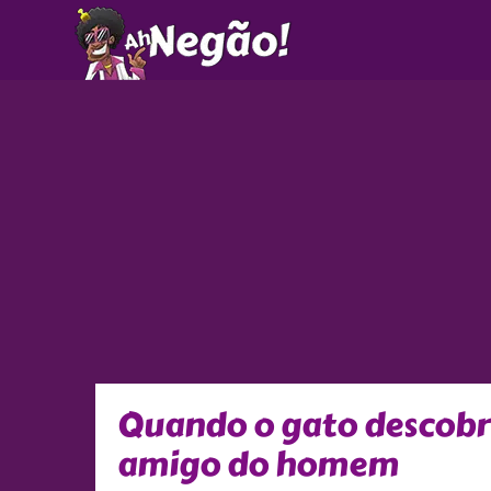
Ir
para
o
conteúdo
Quando o gato descobre
amigo do homem