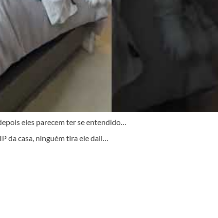
depois eles parecem ter se entendido…
P da casa, ninguém tira ele dali…