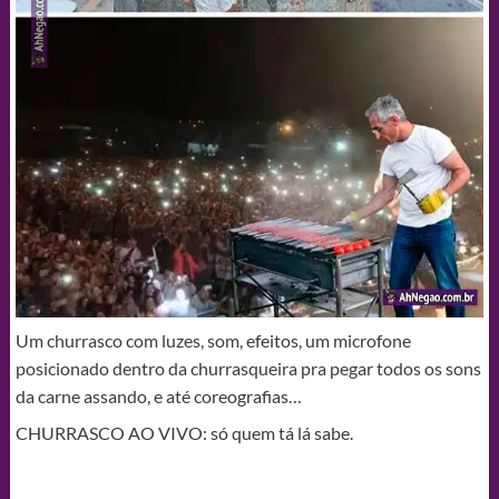
Um churrasco com luzes, som, efeitos, um microfone
posicionado dentro da churrasqueira pra pegar todos os sons
da carne assando, e até coreografias…
CHURRASCO AO VIVO: só quem tá lá sabe.