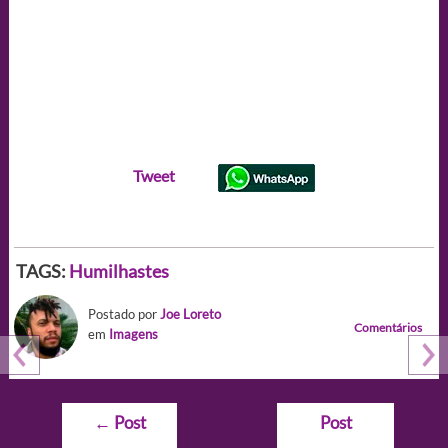
Tweet
TAGS:
Humilhastes
Postado por
Joe Loreto
Comentários
em
Imagens
Navegação
←
Post
Post
de