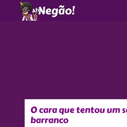
Ir
para
o
conteúdo
O cara que tentou um s
barranco