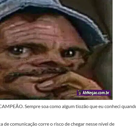
CAMPEÃO. Sempre soa como algum tiozão que eu conheci quand
de comunicação corre o risco de chegar nesse nível de