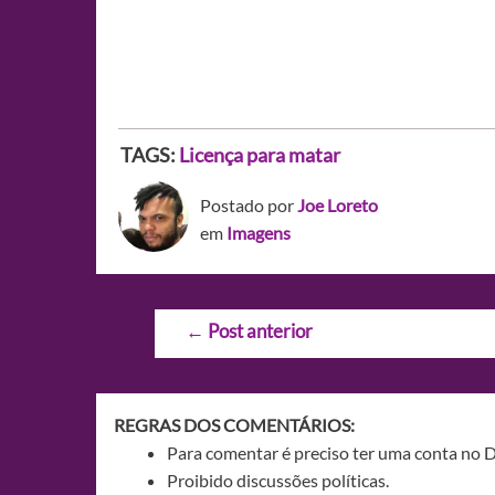
TAGS:
Licença para matar
Postado por
Joe Loreto
em
Imagens
Navegação
←
Post anterior
de
Post
REGRAS DOS COMENTÁRIOS:
Para comentar é preciso ter uma conta no 
Proibido discussões políticas.