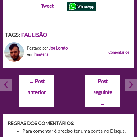
Tweet
TAGS:
PAULISÃO
Postado por
Joe Loreto
Comentários
em
Imagens
Navegação
←
Post
Post
de
anterior
seguinte
Post
→
REGRAS DOS COMENTÁRIOS:
Para comentar é preciso ter uma conta no Disqus.