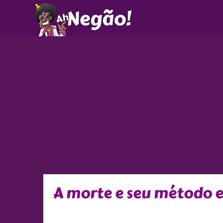
Ir
para
o
conteúdo
A morte e seu método e