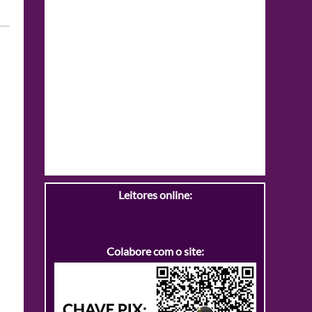
Leitores online:
Colabore com o site: