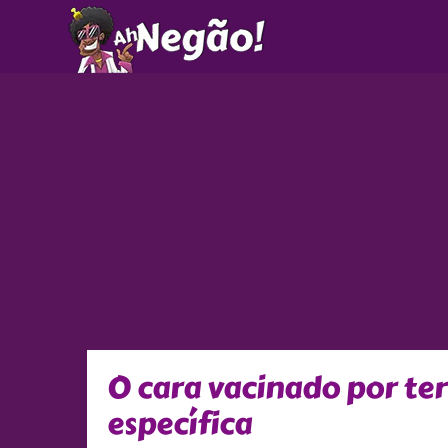
Ir
para
o
conteúdo
O cara vacinado por t
específica