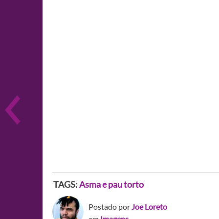
TAGS:
Asma e pau torto
Postado por
Joe Loreto
em
Imagens