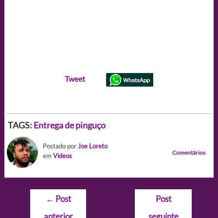
Tweet
TAGS:
Entrega de pinguço
Postado por
Joe Loreto
Comentários
em
Videos
Navegação
←
Post
Post
de
anterior
seguinte