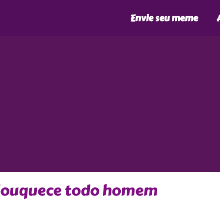
Envie seu meme
louquece todo homem