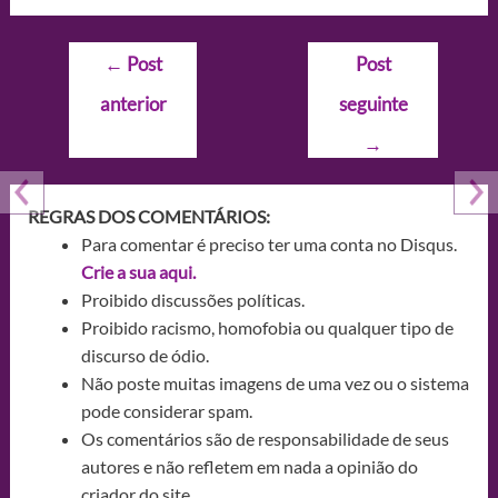
Navegação
←
Post
Post
de
anterior
seguinte
Post
→
REGRAS DOS COMENTÁRIOS:
Para comentar é preciso ter uma conta no Disqus.
Crie a sua aqui.
Proibido discussões políticas.
Proibido racismo, homofobia ou qualquer tipo de
discurso de ódio.
Não poste muitas imagens de uma vez ou o sistema
pode considerar spam.
Os comentários são de responsabilidade de seus
autores e não refletem em nada a opinião do
criador do site.