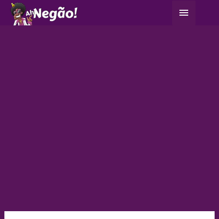
Ir
Menu
para
principa
o
conteúdo