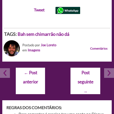
Tweet
TAGS:
Bah sem chimarrão não dá
Postado por
Joe Loreto
Comentários
em
Imagens
Navegação
←
Post
Post
de
anterior
seguinte
Post
→
REGRAS DOS COMENTÁRIOS:
Para comentar é preciso ter uma conta no Disqus.