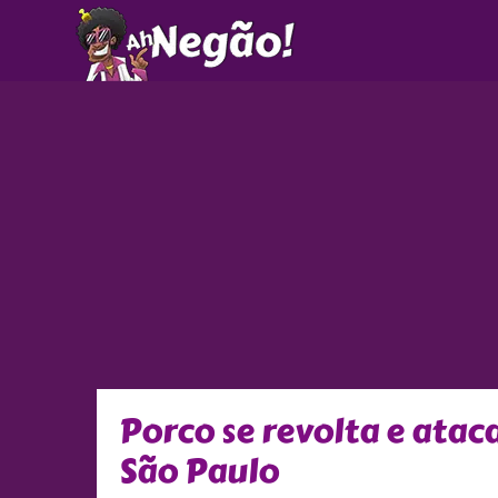
Ir
para
o
conteúdo
Porco se revolta e ata
São Paulo