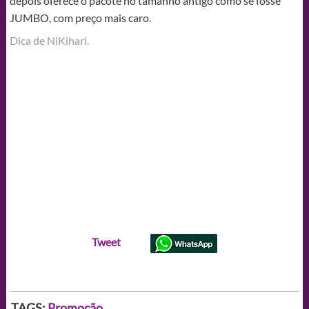
depois oferece o pacote no tamanho antigo como se fosse
JUMBO, com preço mais caro.
Dica de NiKihari.
Tweet
TAGS:
Promoção