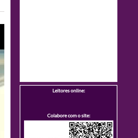
Leitores online:
Colabore com o site: