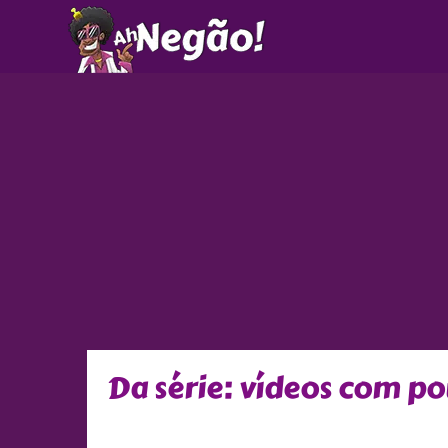
Ir
para
o
conteúdo
Da série: vídeos com p