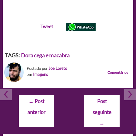
Tweet
TAGS:
Dora cega e macabra
Postado por
Joe Loreto
Comentários
em
Imagens
Navegação
←
Post
Post
de
anterior
seguinte
Post
→