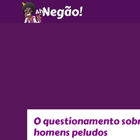
Ir
para
o
conteúdo
O questionamento sobr
homens peludos