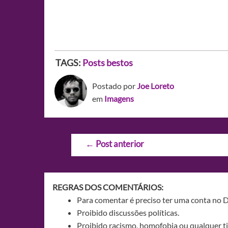
TAGS:
Posts bestos
Postado por
Joe Loreto
em
Imagens
Navegação
←
Post anterior
de
Post
REGRAS DOS COMENTÁRIOS:
Para comentar é preciso ter uma conta no 
Proibido discussões políticas.
Proibido racismo, homofobia ou qualquer ti