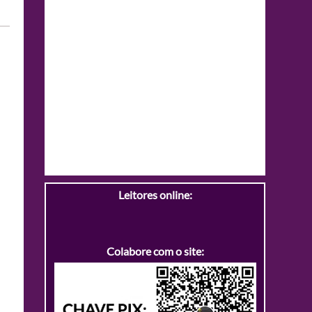
Leitores online:
Colabore com o site: