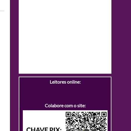
Leitores online:
Colabore com o site: