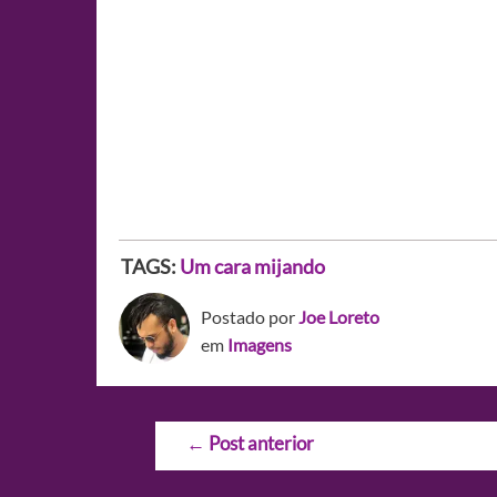
TAGS:
Um cara mijando
Postado por
Joe Loreto
em
Imagens
Navegação
←
Post anterior
de
Post