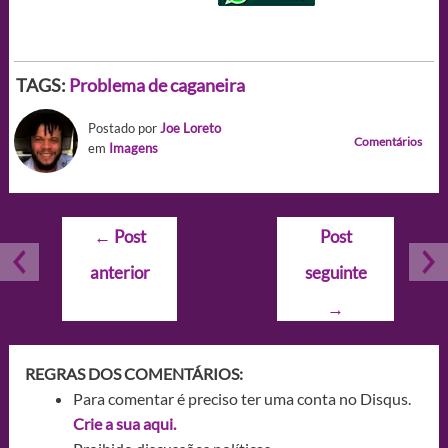
TAGS:
Problema de caganeira
Postado por
Joe Loreto
Comentários
em
Imagens
Navegação
←
Post
Post
de
anterior
seguinte
Post
→
REGRAS DOS COMENTÁRIOS:
Para comentar é preciso ter uma conta no Disqus.
Crie a sua aqui.