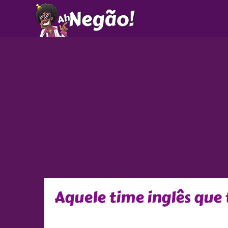
Ir
para
o
conteúdo
Aquele time inglês qu