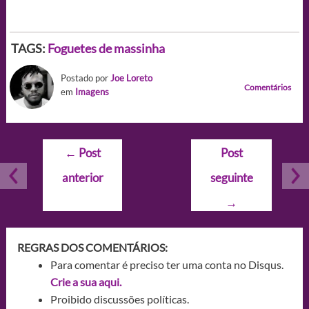
TAGS:
Foguetes de massinha
Postado por
Joe Loreto
Comentários
em
Imagens
Navegação
←
Post
Post
de
anterior
seguinte
Post
→
REGRAS DOS COMENTÁRIOS:
Para comentar é preciso ter uma conta no Disqus.
Crie a sua aqui.
Proibido discussões políticas.