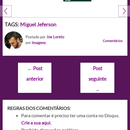
TAGS:
Miguel Jeferson
Postado por
Joe Loreto
Comentários
em
Imagens
Navegação
←
Post
Post
de
anterior
seguinte
Post
→
REGRAS DOS COMENTÁRIOS:
Para comentar é preciso ter uma conta no Disqus.
Crie a sua aqui.
Proibido discussões políticas.