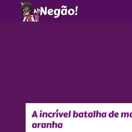
Ir
para
o
conteúdo
A incrível batalha de m
aranha