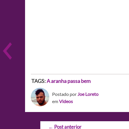
TAGS:
A aranha passa bem
Postado por
Joe Loreto
em
Videos
Navegação
←
Post anterior