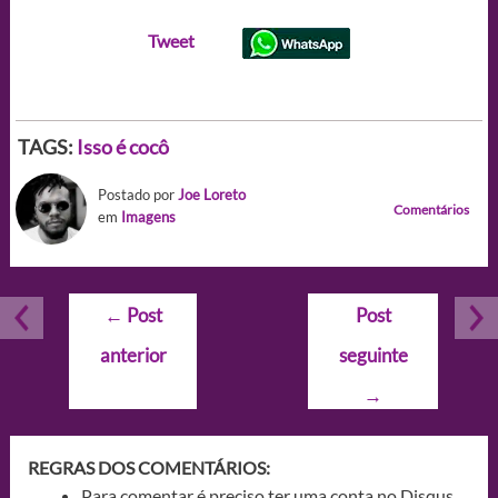
Tweet
TAGS:
Isso é cocô
Postado por
Joe Loreto
Comentários
em
Imagens
Navegação
←
Post
Post
de
anterior
seguinte
Post
→
REGRAS DOS COMENTÁRIOS:
Para comentar é preciso ter uma conta no Disqus.