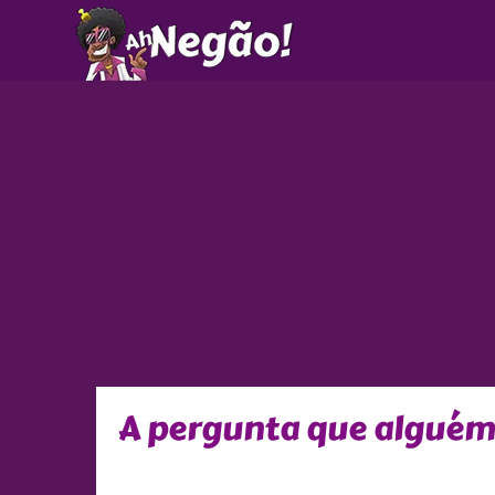
Ir
para
o
conteúdo
A pergunta que alguém 