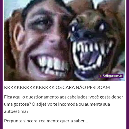
KKKKKKKKKKKKKKKK OS CARA NÃO PERDOAM
Fica aqui o questionamento aos cabeludos: você gosta de ser
uma gostosa? O adjetivo te incomoda ou aumenta sua
autoestima?
Pergunta sincera, realmente queria saber…