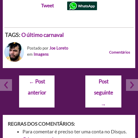
Tweet
TAGS:
O último carnaval
Postado por
Joe Loreto
Comentários
em
Imagens
Navegação
←
Post
Post
de
anterior
seguinte
Post
→
REGRAS DOS COMENTÁRIOS:
Para comentar é preciso ter uma conta no Disqus.