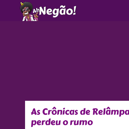
Ir
para
o
conteúdo
As Crônicas de Relâmpa
perdeu o rumo