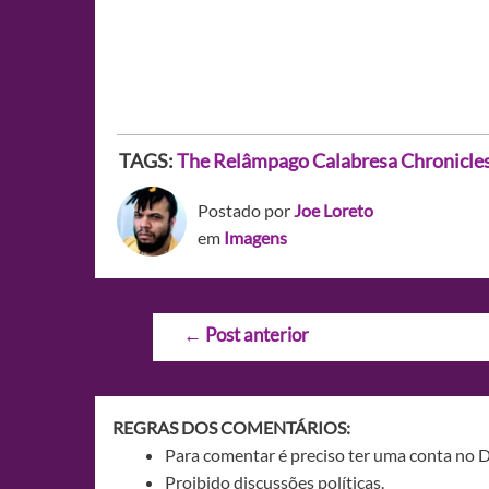
TAGS:
The Relâmpago Calabresa Chronicle
Postado por
Joe Loreto
em
Imagens
Navegação
←
Post anterior
de
Post
REGRAS DOS COMENTÁRIOS:
Para comentar é preciso ter uma conta no 
Proibido discussões políticas.