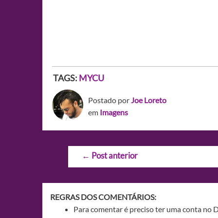
TAGS:
MYCU
Postado por
Joe Loreto
em
Imagens
Navegação
←
Post anterior
de
Post
REGRAS DOS COMENTÁRIOS:
Para comentar é preciso ter uma conta no 