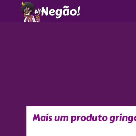
Ir
para
o
conteúdo
Mais um produto gringo