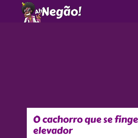
Ir
para
o
conteúdo
O cachorro que se finge
elevador