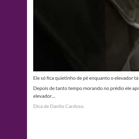
Ele só fica quietinho de pé enquanto o elevador tá
Depois de tanto tempo morando no prédio ele apre
elevador…
Dica de Danilo Cardoso.