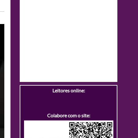
Leitores online:
Colabore com o site: