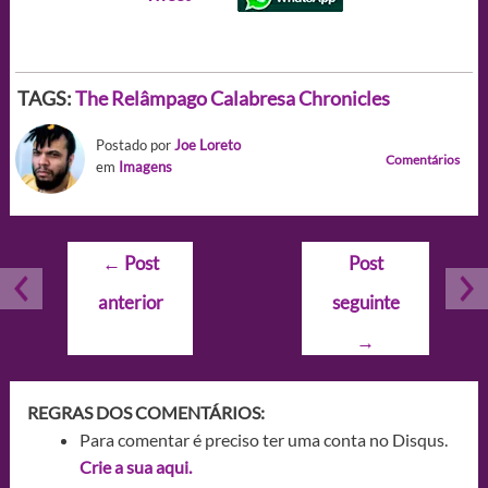
TAGS:
The Relâmpago Calabresa Chronicles
Postado por
Joe Loreto
Comentários
em
Imagens
Navegação
←
Post
Post
de
anterior
seguinte
Post
→
REGRAS DOS COMENTÁRIOS:
Para comentar é preciso ter uma conta no Disqus.
Crie a sua aqui.