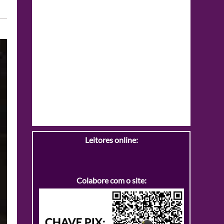
Leitores online:
Colabore com o site: