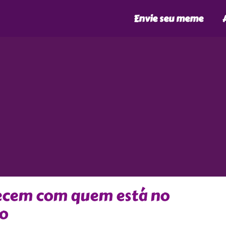
Envie seu meme
tecem com quem está no
ho