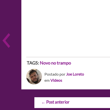
TAGS:
Novo no trampo
Postado por
Joe Loreto
em
Videos
Navegação
←
Post anterior
de