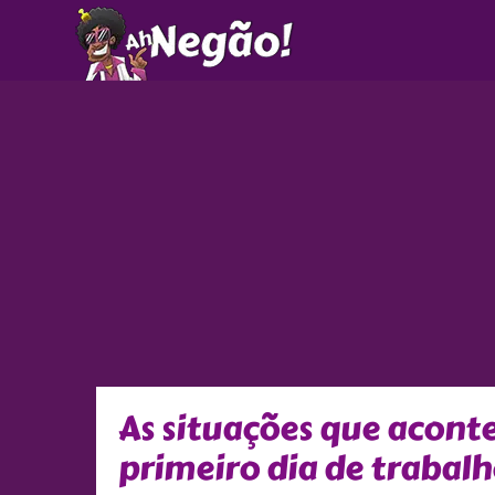
Ir
para
o
conteúdo
As situações que acon
primeiro dia de trabal