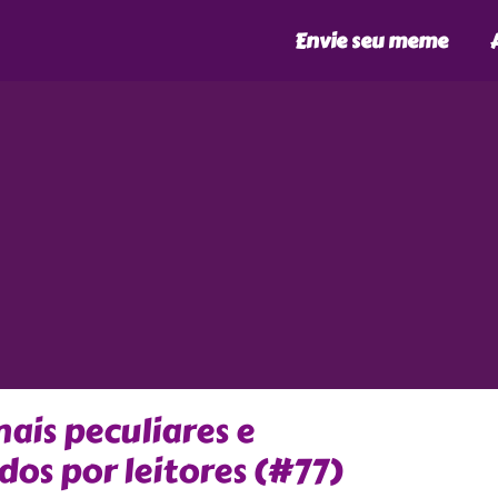
Envie seu meme
is peculiares e
os por leitores (#77)