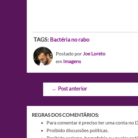
TAGS:
Bactéria no rabo
Postado por
Joe Loreto
em
Imagens
Navegação
←
Post anterior
de
Post
REGRAS DOS COMENTÁRIOS:
Para comentar é preciso ter uma conta no 
Proibido discussões políticas.
Proibido racismo, homofobia ou qualquer ti