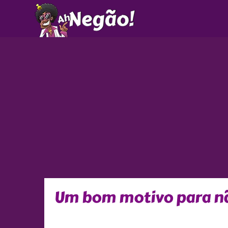
Ir
para
o
conteúdo
Um bom motivo para nã