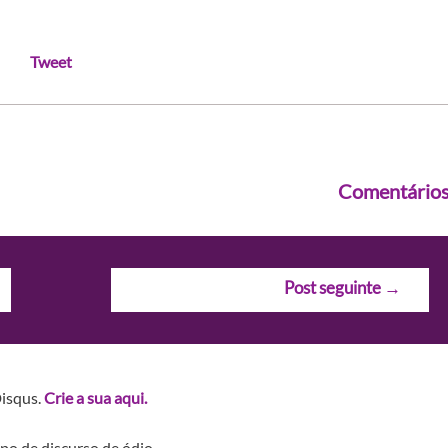
Tweet
Comentário
Post seguinte
→
Disqus.
Crie a sua aqui.
po de discurso de ódio.