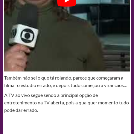
Também não sei o que tá rolando, parece que começaram a
filmar o estúdio errado, e depois tudo começou a virar caos…
A TV ao vivo segue sendo a principal opção de
entretenimento na TV aberta, pois a qualquer momento tudo
pode dar errado.